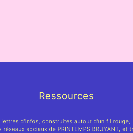
Ressources
 lettres d’infos, construites autour d’un fil rouge,
es réseaux sociaux de PRINTEMPS BRUYANT, et tr