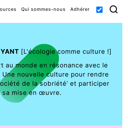
ources
Qui sommes-nous
Adhérer
UYANT
[
L'écologie comme culture !
]
rt au monde
en résonance avec le
. Une nouvelle culture pour rendre
ociété de la sobriété’ et participer
 sa mise en œuvre.